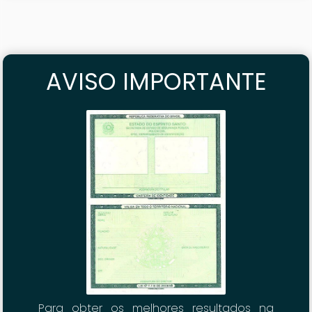
AVISO IMPORTANTE
Dúvida? Posso ajudar
Para obter os melhores resultados na