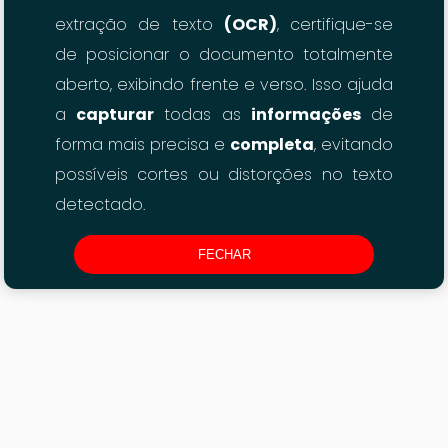
extração de texto
(OCR)
, certifique-se
de posicionar o documento totalmente
aberto, exibindo frente e verso. Isso ajuda
a
capturar
todas as
informações
de
forma mais precisa e
completa
, evitando
possíveis cortes ou distorções no texto
detectado.
FECHAR